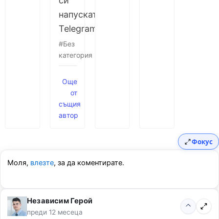
си
напускат
Telegram?
Без
категория
Още
от
същия
автор
Фокус
Моля,
влезте
, за да коментирате.
Независим Герой
преди 12 месеца