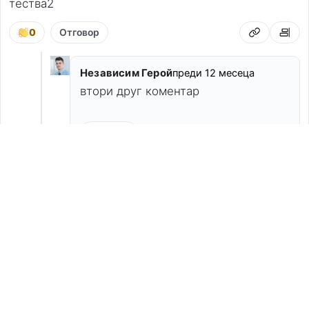
тества2
0
Отговор
Независим Герой
преди 12 месеца
втори друг коментар
Отговор
Независим Герой
преди 12
месеца
ахахаг!
Отговор