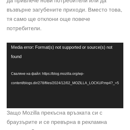
да привлече нови потребители или да
възвърне загубените приходи. Вместо това,
тя само ще отклони още повече
потребители.
Видео
Media error: Format(s) not supported or source(s) not
found
Сваляне на файл: https://blog.mozilla.org/wp-
content/blogs.dir/278/files/2024/12/02_MOZILLA_LOCKUP.mp4?_=5
Защо Mozilla прекъсна връзката си с
браузърите и се превърна в рекламна