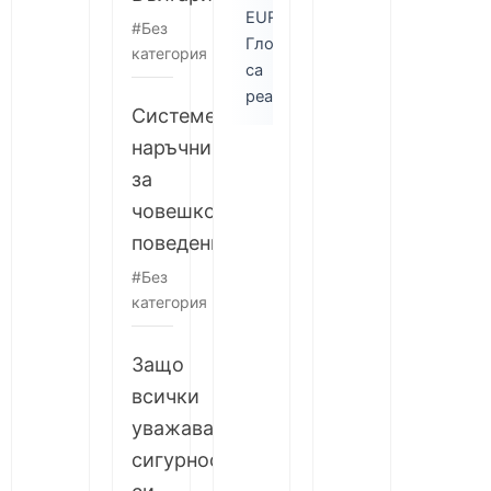
EUR.
Без
Глобите
категория
са
реални!
Системен
наръчник
за
човешко
поведение
Без
категория
Защо
всички
уважаващи
сигурността