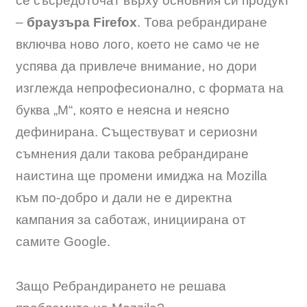
се съсредоточат върху основния си продукт
–
браузъра Firefox
. Това ребрандиране
включва ново лого, което не само че не
успява да привлече внимание, но дори
изглежда непрофесионално, с формата на
буква „M“, която е неясна и неясно
дефинирана. Съществуват и сериозни
съмнения дали такова ребрандиране
наистина ще промени имиджа на Mozilla
към по-добро и дали не е директна
кампания за саботаж, инициирана от
самите Google.
Защо Ребрандирането не решава