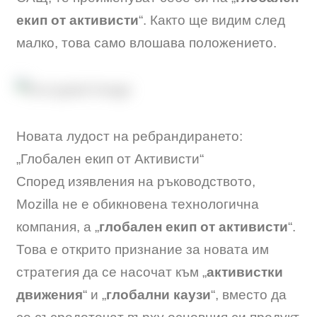
екип от активисти
“. Както ще видим след
малко, това само влошава положението.
Новата лудост на ребрандирането:
„Глобален екип от Активисти“
Според изявления на ръководството,
Mozilla не е обикновена технологична
компания, а „
глобален екип от активисти
“.
Това е открито признание за новата им
стратегия да се насочат към „
активистки
движения
“ и „
глобални каузи
“, вместо да