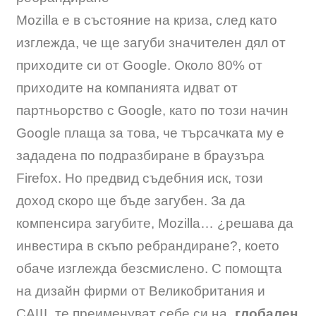
Mozilla е в състояние на криза, след като
изглежда, че ще загуби значителен дял от
приходите си от Google. Около 80% от
приходите на компанията идват от
партньорство с Google, като по този начин
Google плаща за това, че търсачката му е
зададена по подразбиране в браузъра
Firefox. Но предвид съдебния иск, този
доход скоро ще бъде загубен. За да
компенсира загубите, Mozilla… ¿решава да
инвестира в скъпо ребрандиране?, което
обаче изглежда безсмислено. С помощта
на дизайн фирми от Великобритания и
САЩ, те преименуват себе си на „
глобален