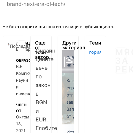
brand-next-era-of-tech/
Не бяха открити външни източници в публикацията.
Още
Други
Теми
ЛОКАЦИЯ
Последвай
от
материали
България
МЯ
Онлайн
този
#
Без категория
#
Без кат
автор
Ребрандът
ЗА
цените
ОБРАЗОВАНИЕ
на Mozilla
B.E
РЕ
вече
Компютърни
по
науки
Как да
закон
и
спра да
в
инженерство
отлагам
BGN
завинаги?
ЧЛЕН
Започвам
и
ОТ
от утре!
Октомври
EUR.
13,
Глобите
2021
Историята