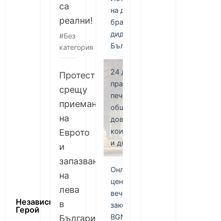
са
на двама
реални!
братя
диджеи в
Без
България
категория
24 древни
Протест
правила, за
срещу
печелене на
приемане
общественото
на
доверие,
които работят
Еврото
и днес
и
запазване
Онлайн
на
цените
лева
вече по
Независим
в
закон в
Герой
BGN и
България