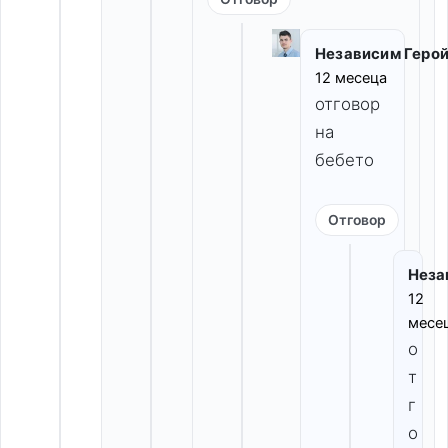
Независим Геро
12 месеца
отговор 
на 
бебето
Отговор
Неза
12
месе
о
т
г
о