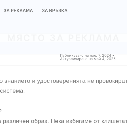
en Теми
ЗА РЕКЛАМА
ЗА ВРЪЗКА
МЯСТО ЗА РЕКЛАМА
хора, които познавам не 
Публикувано на ное. 7, 2024 •
богатите?
Актуализирано на май 4, 2025
о знанието и удостоверенията не провокира
 система.
?
а различен образ. Нека избягаме от клишета