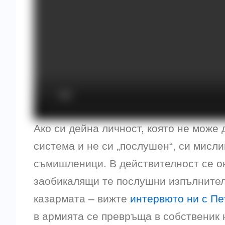
Ако си дейна личност, която не може
система и не си „послушен“, си мисл
съмишленици. В действителност се ок
заобикалящи те послушни изпълнител
казармата – вижте
интервюто ни с П
в армията се превръща в собственик 