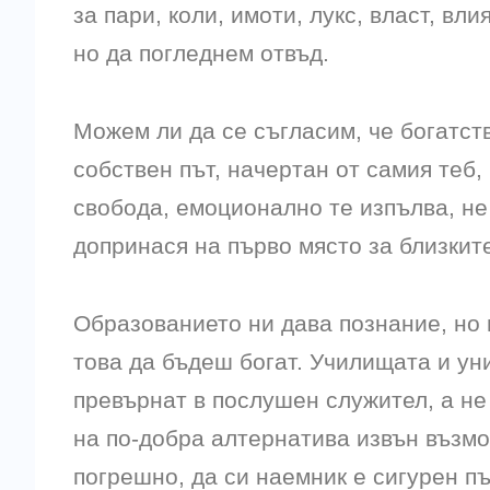
за пари, коли, имоти, лукс, власт, вли
но да погледнем отвъд.
Можем ли да се съгласим, че богатст
собствен път, начертан от самия теб
свобода, емоционално те изпълва, не
допринася на първо място за близките
Oбразованието ни дава познание, но н
това да бъдеш богат. Училищата и уни
превърнат в послушен служител, а не
на по-добра алтернатива извън възмо
погрешно, да си наемник е сигурен пъ