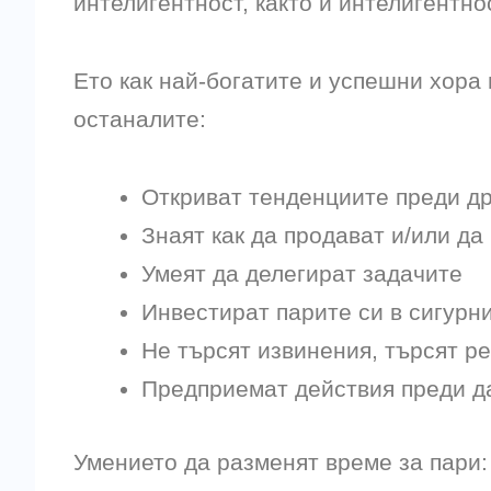
интелигентност, както и интелигентно
Ето как най-богатите и успешни хора
останалите:
Откриват тенденциите преди д
Знаят как да продават и/или да
Умеят да делегират задачите
Инвестират парите си в сигурн
Не търсят извинения, търсят р
Предприемат действия преди да
Умението да разменят време за пари: