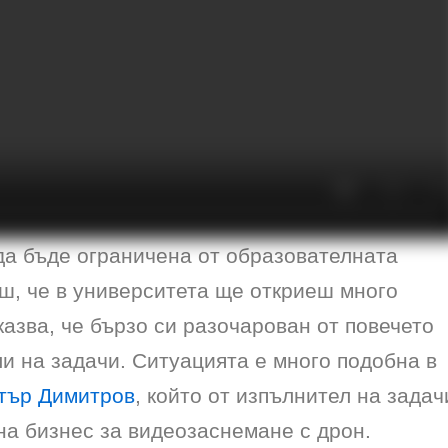
 да бъде ограничена от образователната
иш, че в университета ще откриеш много
азва, че бързо си разочарован от повечето
и на задачи. Ситуацията е много подобна в
етър Димитров
, който от изпълнител на задач
на бизнес за видеозаснемане с дрон.