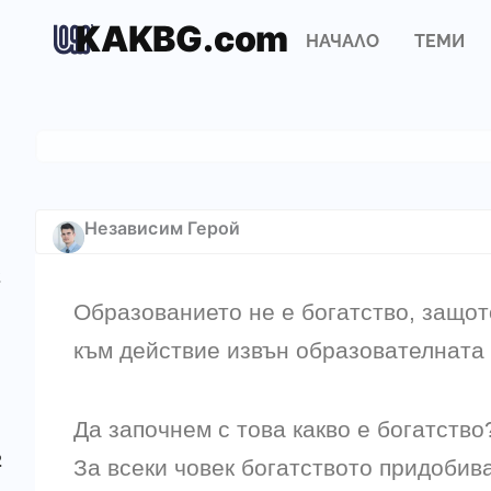
Skip
KAKBG.com
Op
to
НАЧАЛО
ТЕМИ
content
Как така най-учените 
най-
Независим Герой
2
Образованието не е богатство, защот
към действие извън образователната
Да започнем с това какво е богатство
2
За всеки човек богатството придобив