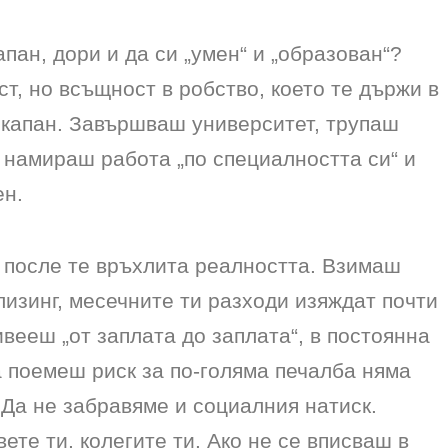
апан, дори и да си „умен“ и „образован“?
т, но всъщност в робство, което те държи в
 капан. Завършваш университет, трупаш
 намираш работа „по специалността си“ и
ен.
о после те връхлита реалността. Взимаш
лизинг, месечните ти разходи изяждат почти
вееш „от заплата до заплата“, в постоянна
 поемеш риск за по-голяма печалба няма
. Да не забравяме и социалния натиск.
те ти, колегите ти. Ако не се вписваш в