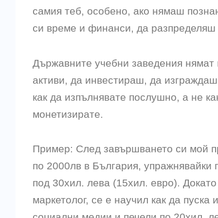
самия теб, особено, ако нямаш позна
си време и финанси, да разпределяш 
Държавните учебни заведения нямат и
активи, да инвестираш, да изграждаш
как да изпълнявате послушно, а не к
монетизирате.
Пример: След завършването си мой пр
по 2000лв в България, упражнявайки 
под 30хил. лева (15хил. евро). Докато
маркетолог, се е научил как да пуска
социални медии и печели по 20хил. ле