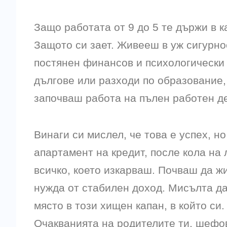
Защо работата от 9 до 5 те държи в к
Защото си зает. Живееш в уж сигурнос
постянен финансов и психологически
дългове или разходи по образование,
започваш работа на пълен работен д
Винаги си мислел, че това е успех, н
апартамент на кредит, после кола на 
всичко, което изкарваш. Почваш да жи
нужда от стабилен доход. Мисълта да
място в този хищен капан, в който си
Очакванията на родителите ти, шефове