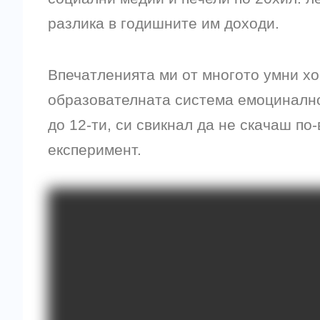
разлика в годишните им доходи.
Впечатленията ми от многото умни хор
образователната система емоцинално 
до 12-ти, си свикнал да не скачаш по-
експеримент.