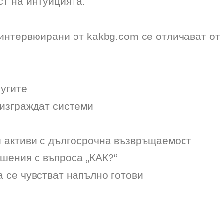
ст на интуицията.
 интервюирани от kakbg.com се отличават от
ругите
 изграждат системи
и активи с дългосрочна възвръщаемост
ешения с въпроса „КАК?“
 се чувстват напълно готови