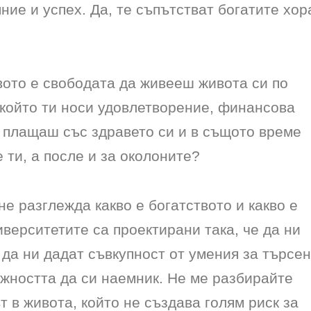
яние и успех. Да, те съпътстват богатите хор
вото е свободата да живееш живота си по
, който ти носи удовлетворение, финансова
 плащаш със здравето си и в същото време
 ти, а после и за околоните?
е разглежда какво е богатството и какво е
верситетите са проектирани така, че да ни
 да ни дадат съвкупност от умения за търсе
жността да си наемник. Не ме разбирайте
т в живота, който не създава голям риск за