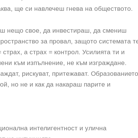
аква, ще си навлечеш гнева на обществото.
иш нещо свое, да инвестираш, да смениш
ространство за провал, защото системата т
 страх, а страх = контрол. Усилията ти и
чени към изпълнение, не към изграждане.
раждат, рискуват, притежават. Образованиет
ой, но не и как да накараш парите и
ционална интелигентност и улична