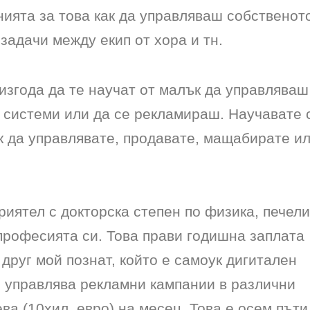
нията за това как да управляваш собственот
задачи между екип от хора и тн.
згода да те научат от малък да управляваш
 системи или да се рекламираш. Научавате 
ак да управлявате, продавате, мащабирате и
иятел с докторска степен по физика, печели
професията си. Това прави годишна заплата
 друг мой познат, който е самоук дигитален
 и управлява рекламни кампании в различни
ва (10хил. евро) на месец. Това е осем пъти