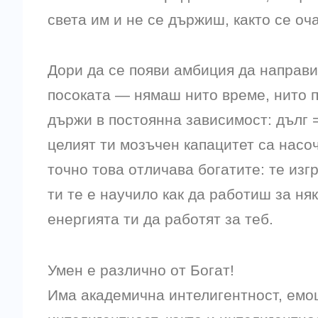
света им и не се държиш, както се оч
Дори да се появи амбиция да направ
посоката — нямаш нито време, нито п
държи в постоянна зависимост: дълг =
целият ти мозъчен капацитет са насо
точно това отличава богатите: те изг
ти те е научило как да работиш за няк
енергията ти да работят за теб.
Умен е различно от Богат!
Има академична интелигентност, емо