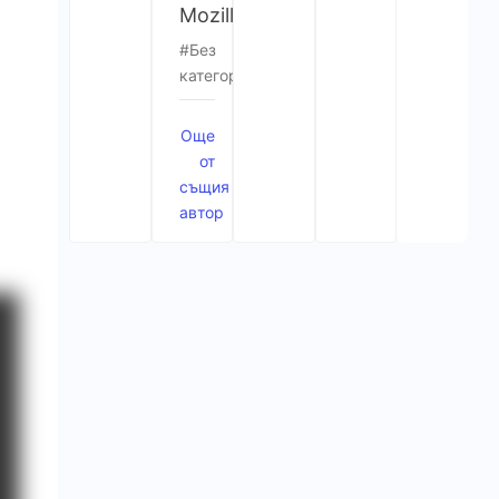
Mozilla
Без
категория
Още
от
същия
автор