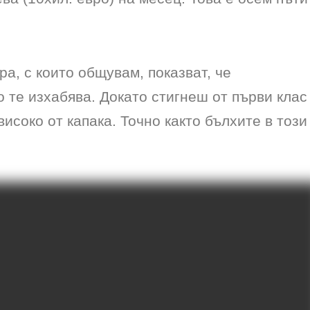
а, с които общувам, показват, че
те изхабява. Докато стигнеш от първи клас
високо от капака. Точно както бълхите в този