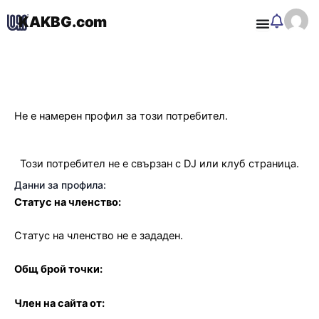
Skip
KAKBG.com
to
O
content
Не е намерен профил за този потребител.
Този потребител не е свързан с DJ или клуб страница.
Данни за профила:
Статус на членство:
Статус на членство не е зададен.
Общ брой точки:
Член на сайта от: