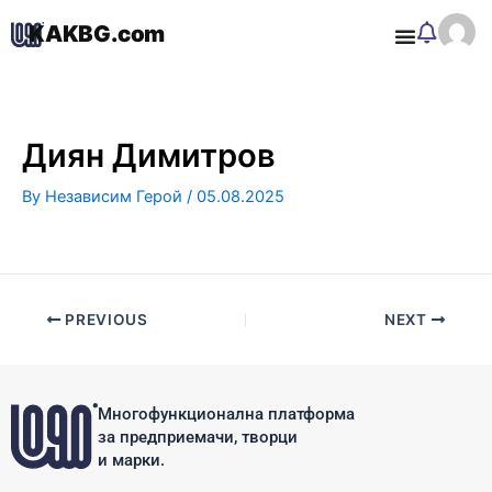
Skip
KAKBG.com
to
O
content
Диян Димитров
By
Независим Герой
/
05.08.2025
PREVIOUS
NEXT
Многофункционална платформа
за предприемачи, творци
и марки.